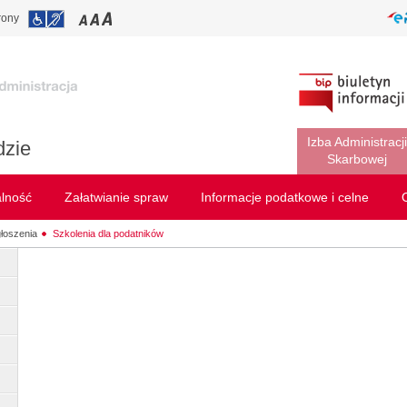
rony
Izba Administracji
dzie
Skarbowej
alność
Załatwianie spraw
Informacje podatkowe i celne
łoszenia
Szkolenia dla podatników