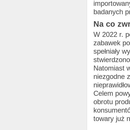
importowany
badanych p
Na co zw
W 2022 r. p
zabawek poc
spełniały w
stwierdzono
Natomiast w
niezgodne 
nieprawidło
Celem powy
obrotu prod
konsumentów
towary już n