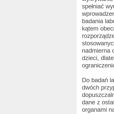
spełniać wy
wprowadzen
badania lab
kątem obecn
rozporządz
stosowanych
nadmierna 
dzieci, dla
ograniczeni
Do badań l
dwóch przy
dopuszczaln
dane z osta
organami na