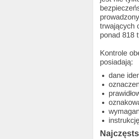
bezpieczeń
prowadzonyc
trwających 
ponad 818 t
Kontrole ob
posiadają:
dane iden
oznaczeni
prawidło
oznakow
wymagane
instrukcj
Najczęst