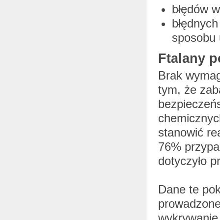
błędów w 
błędnych
sposobu 
Ftalany p
Brak wymag
tym, że za
bezpieczeńs
chemicznyc
stanowić rea
76% przypad
dotyczyło p
Dane te pok
prowadzone 
wykrywanie 