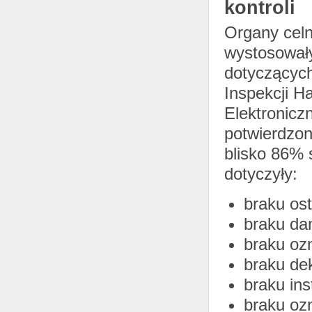
kontroli
Organy celn
wystosowały
dotyczących
Inspekcji H
Elektronicz
potwierdzon
blisko 86% 
dotyczyły:
braku os
braku da
braku oz
braku dek
braku ins
braku ozn