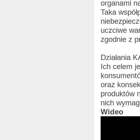
organami na
Taka współp
niebezpiecz
uczciwe war
zgodnie z p
Działania K
Ich celem j
konsumentó
oraz konse
produktów n
nich wymag
Wideo