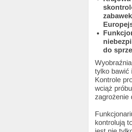
skontrol
zabawek
Europejs
Funkcjon
niebezpi
do sprze
Wyobraźnia 
tylko bawić
Kontrole pr
wciąż próbu
zagrożenie 
Funkcjonari
kontrolują 
jest nie tyl