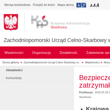
Wersja kontrastowa
Przejdź do treści
Mapa strony
Zachodniopomorski Urząd Celno-Skarbowy w
Wiadomości
Organizacja
Działalność
Załatwianie sp
Strona główna
Zachodniopomorski Urząd Celno-Skarbowy w...
Wiadomości
Aktua
Aktualności
Bezpiecze
Komunikaty
zatrzymał
Publikacja:
2026.05.28 
Skarbowa
Krajowa