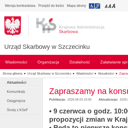
Wersja kontrastowa
Przejdź do treści
Mapa strony
Urząd Skarbowy w Szczecinku
Wiadomości
Organizacja
Działalność
Załatwianie sp
Strona główna
Urząd Skarbowy w Szczecinku
Wiadomości
Aktualności
Zapra
Aktualności
Zapraszamy na konsu
Komunikaty
Publikacja:
2026.06.03 15:00
Aktualizacja:
2026.
Osiągnięcia
• 9 czerwca o godz. 10:
Środy z KSeF
propozycji zmian w Kra
• Będą to pierwsze kon