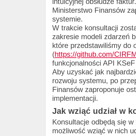
intuicyjnej obsłudze faktu
Ministerstwo Finansów za
systemie.
W trakcie konsultacji zo
zakresie modeli zdarzeń b
które przedstawiliśmy do o
(
https://github.com/CIRF
funkcjonalności API KSeF 
Aby uzyskać jak najbardz
rozwoju systemu, po prze
Finansów zaproponuje ost
implementacji.
Jak wziąć udział w k
Konsultacje odbędą się w
możliwość wziąć w nich ud