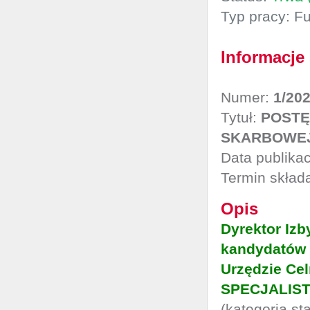
Typ pracy: F
Informacje
Numer:
1/20
Tytuł:
POSTĘ
SKARBOWEJ
Data publikac
Termin składa
Opis
Dyrektor Izb
kandydatów 
Urzędzie Ce
SPECJALIS
(kategoria st