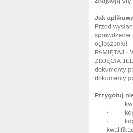
znajdują się
Jak aplikow
Przed wysła
sprawdzenie 
ogłoszeniu!
PAMIĘTAJ -
ZDJĘCIA JE
dokumenty po
dokumenty po
Przygotuj n
· kwesti
· kopie
· kopie
kwalifik