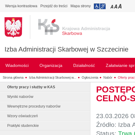
Wersja kontrastowa
Przejdź do treści
Mapa strony
Izba Administracji Skarbowej w Szczecinie
Wiadomości
Organizacja
Działalność
Załatwianie sp
Strona główna
Izba Administracji Skarbowej w...
Ogłoszenia
Nabór
Oferty prac
POSTĘPO
Oferty pracy i służby w KAS
CELNO-S
Wyniki naborów
Wewnętrzne procedury naborów
23.03.2026 0
Wzory oświadczeń
Źródło: Izba 
Praktyki studenckie
Status:
Trwa 