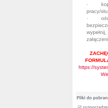
· kopie 
pracy/słu
· oświad
bezpiecz
wypełnij,
załączen
ZACHĘ
FORMULA
https://syst
We
Pliki do pobran
rozporządze