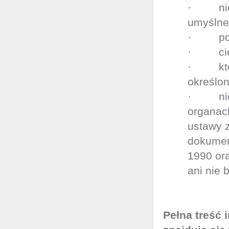
· nie 
umyślne
· posia
· ciesz
· które
określo
· nie p
organac
ustawy z
dokumen
1990 ora
ani nie 
Pełna treść 