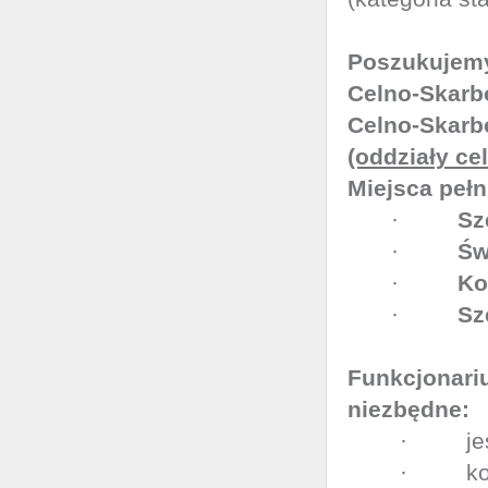
Poszukujem
Celno-Skarb
Celno-Skarb
(oddziały cel
Miejsca pełn
·
Sz
·
Św
·
Ko
·
Sz
Funkcjonari
niezbędne:
· jest
· korzy