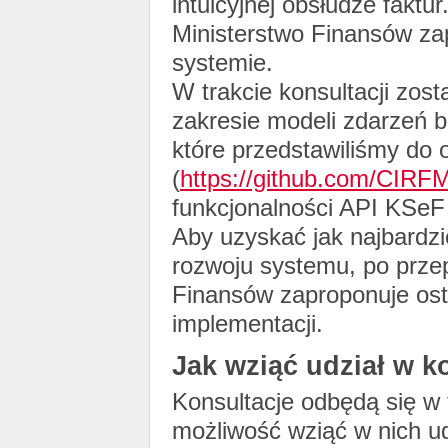
intuicyjnej obsłudze faktu
Ministerstwo Finansów za
systemie.
W trakcie konsultacji zo
zakresie modeli zdarzeń b
które przedstawiliśmy do o
(
https://github.com/CIRF
funkcjonalności API KSeF 
Aby uzyskać jak najbardz
rozwoju systemu, po prze
Finansów zaproponuje ost
implementacji.
Jak wziąć udział w k
Konsultacje odbędą się w
możliwość wziąć w nich ud