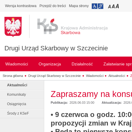
Wersja kontrastowa
Przejdź do treści
Mapa strony
Drugi Urząd Skarbowy w Szczecinie
Wiadomości
Organizacja
Działalność
Załatwianie sp
Strona główna
Drugi Urząd Skarbowy w Szczecinie
Wiadomości
Aktualności
Z
Aktualności
Zapraszamy na konsu
Komunikaty
Publikacja:
2026.06.03 15:00
Aktualizacja:
2026.
Osiągnięcia
• 9 czerwca o godz. 10:
Środy z KSeF
propozycji zmian w Kra
• Będą to pierwsze kon